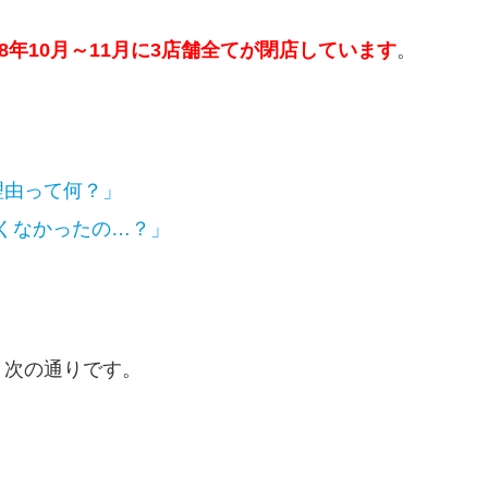
18年10月～11月に3店舗全てが閉店しています
。
理由って何？」
くなかったの…？」
、次の通りです。