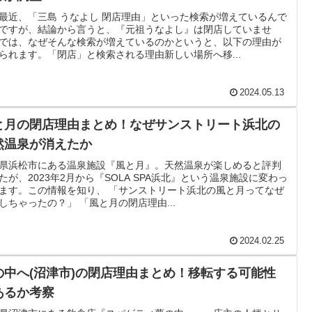
最近、「三島 うなよし 閉店理由」といった検索が増えているんで
ですが、結論から言うと、『元祖うなよし』は閉店していませ
では、なぜそんな検索が増えているのかというと、以下の理由が
られます。「閉店」と検索される理由新しい場所へ移...
2024.05.13
と月の閉店理由まとめ！なぜサンストリート浜北の
然温泉が消えたか
県浜松市にある温泉施設『風と月』。天然温泉が楽しめると評判
たが、2023年2月から『SOLA SPA浜北』という温泉施設に変わっ
ます。この情報を知り、 「サンストリート浜北の風と月ってなぜ
しちゃったの？」 「風と月の閉店理由...
2024.02.25
の中へ(沼津市)の閉店理由まとめ！移転する可能性
あるか考察