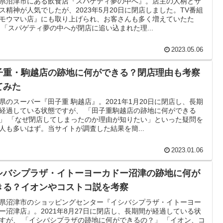
県沼津市にある飲食店『スパゲティ夢の中へ』。店主の人柄とサ
ス精神が人気でしたが、2023年5月20日に閉店しました。TV番組
モウマい店』にも取り上げられ、お客さんも多く増えていたた
 「スパゲティ夢の中へが閉店に追い込まれた理...
2023.05.06
子重・駒越店の跡地に何ができる？閉店理由も考察
てみた
県のスーパー『田子重 駒越店』。2021年1月20日に閉店し、長期
経過している状態ですが、 「田子重駒越店の跡地に何ができる
」 「なぜ閉店してしまったのか理由が知りたい」といった疑問を
人も多いはず。当サイトが調査した結果を簡...
2023.01.06
シバシプラザ・イトーヨーカドー沼津の跡地に何が
きる？イオンやコストコ説を考察
県沼津市のショッピングセンター『イシバシプラザ・イトーヨー
ー沼津店』。2021年8月27日に閉店し、長期間が経過している状
すが、 「イシバシプラザの跡地に何ができるの？」 「イオン、コ