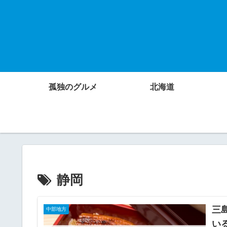
孤独のグルメ
北海道
静岡
三
中部地方
い