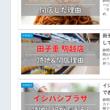
静岡
ービ
『オ
め、
田
中部地方
し
静岡
間が
の？
持つ
イ
中部地方
で
静岡
カド
態で