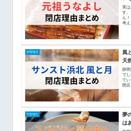
実は
す。
ん！
考え
風
中部地方
天
静岡
でし
てい
閉店
夢
中部地方
は