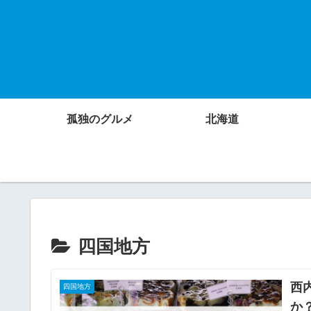
孤独のグルメ
北海道
四国地方
西
四国地方
か