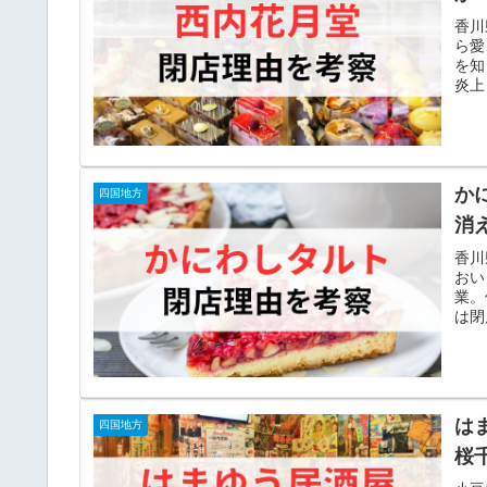
香川
ら愛
を知
炎上
か
四国地方
消
香川
おい
業。
は閉
は
四国地方
桜