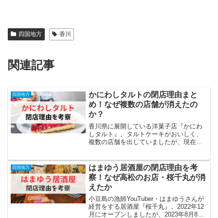
四国地方
香川
関連記事
かにわしタルトの閉店理由まと
四国地方
め！なぜ複数の店舗が消えたの
か？
香川県に展開している洋菓子店『かにわ
しタルト』。タルトケーキがおいしく、
複数の店舗を出していましたが、現在は
一店舗のみの営業。他の店舗は閉店して
います。この情報を知り、 「なんで他の
店舗は閉店してしまったの？」 「かにわ
はまゆう居酒屋の閉店理由を考
四国地方
しタルトの店舗が閉店...
察！なぜ高松のお店・桜千丸が消
えたか
小豆島の漁師YouTuber・はまゆうさんが
経営をする居酒屋『桜千丸』。2022年12
月にオープンしましたが、2023年8月8日