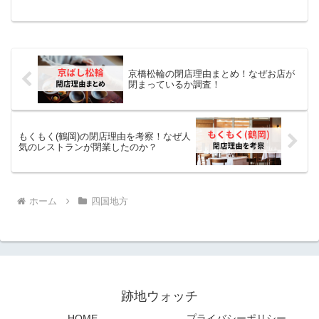
の動画内にて、閉店を発表しました。な
ぜ、1年も経たない内に閉店してしまった
のか。考察結果などを簡単にまとめる
と、...
京橋松輪の閉店理由まとめ！なぜお店が
閉まっているか調査！
もくもく(鶴岡)の閉店理由を考察！なぜ人
気のレストランが閉業したのか？
ホーム
四国地方
跡地ウォッチ
HOME
プライバシーポリシー