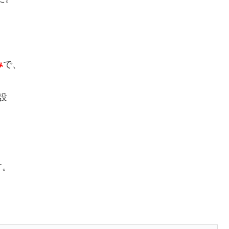
み
で、
設
す。