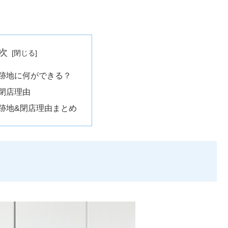
次
跡地に何ができる？
閉店理由
跡地&閉店理由まとめ