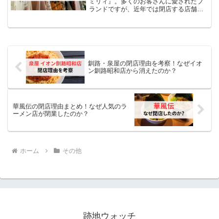
ミリィ』。多くのお客さんに愛されたブ
ランドですが、近年では閉店する店舗が
増えています。この閉店情報を知り、
「ドゥファミリィの店舗は何が理由で閉
店しちゃったの？」 「もしかして売上が
低かったの？」といった...
釧路・泉屋の閉店理由を考察！なぜイオ
ン釧路昭和店から消えたのか？
華風伝の閉店理由まとめ！なぜ人気のラ
ーメン店が閉業したのか？
ホーム
その他
跡地ウォッチ