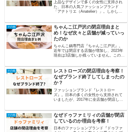
上品なデザインで多くの女性に支持され
た、日本の人気ファッションブランド
「アナトリエ（Anatelier）」。しかし、
近年、店舗の閉店が相次ぎ、最終的に
は、2021年2月末にブランド事業自体が終
了しています。この閉店のことを思い出
ちゃんこ江戸沢の閉店理由まと
その他
し、「アナト...
め！なぜ次々と店舗が減っていっ
たのか
ちゃんこ鍋専門店『ちゃんこ江戸沢』。
近年では閉店する店舗が増加し、2023年
現在は3店舗しか残っていません。この情
報を知り、 「なぜ、ちゃんこ江戸沢の店
舗がここまで減ったの？」 「閉店してし
まった理由が知りたい」といった疑問を
レストローズの閉店理由を考察！
その他
持つ人は多いは...
なぜブランド終了してしまったの
か？
ファッションブランド『レストロー
ズ』。日本の多くの女性から支持されて
いましたが、2017年に全店舗が閉店し、
ブランド終了しています。この情報を知
り、 「なんでいきなりレストローズのブ
ランドが終了したの？」 「各店舗の売り
なぜドゥファミリィの店舗が閉店
その他
上げが低迷していたの...
しているのか理由を考察！
日本のファッションブランド『ドゥファ