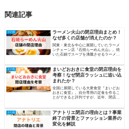
関連記事
ラーメン火山の閉店理由まとめ！
その他
なぜ多くの店舗が消えたのか？
関東・東北を中心に展開していたラーメ
ンチェーン店『石焼らーめん火山』。焼
いた石鍋でスープを沸騰させるラーメン
が人気でしたが、近年では、多くの店舗
が閉店しています。この情報を知り、
「昔は多くあったのに、なんで閉店する
まいどおおきに食堂の閉店理由を
その他
店舗が多いの？」 「石焼...
考察！なぜ閉店ラッシュに追い込
まれたか？
全国に展開している大衆食堂『まいどお
おきに食堂』。自分専用の定食を作るこ
とができると評判ですが、近年、閉店す
る店舗が増加しています。この情報を知
り、 「まいどおおきに食堂はなんで閉店
ラッシュしているの？」 「何が原因で閉
アナトリエ閉店の理由とは？事業
その他
店する店舗が増えてい...
終了の背景とファッション業界の
変化を解説