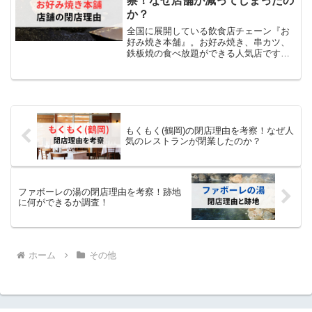
察！なぜ店舗が減ってしまったの
か？
全国に展開している飲食店チェーン『お
好み焼き本舗』。お好み焼き、串カツ、
鉄板焼の食べ放題ができる人気店です
が、近年、閉店する店舗が増加していま
す。この情報を知り、 「お好み焼き本舗
の店舗は、なんでここまで減ったの？」
「何が理由で閉店したの...
もくもく(鶴岡)の閉店理由を考察！なぜ人
気のレストランが閉業したのか？
ファボーレの湯の閉店理由を考察！跡地
に何ができるか調査！
ホーム
その他