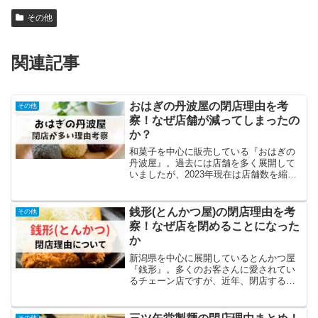
その他
関連記事
おはぎの丹波屋の閉店理由を考
その他
察！なぜ店舗が減ってしまったの
か？
和菓子を中心に販売している『おはぎの
丹波屋』。過去には店舗を多く展開して
いましたが、2023年現在は店舗数を縮小
しています。店舗数の減少を知り、 「お
はぎの丹波屋の店舗はなんで少なくなっ
たの？」 「閉店した理由って何？」とい
銭形(とんかつ屋)の閉店理由を考
その他
った疑問を持つ人...
察！なぜ店を閉めることになった
か
新潟県を中心に展開しているとんかつ屋
『銭形』。多くのお客さんに愛されてい
るチェーン店ですが、近年、閉店する店
舗がいくつかあります。この情報を知
り、 「いつの間にか銭形が閉店してたけ
ど、なんで？」 「何が原因で閉店してし
その他