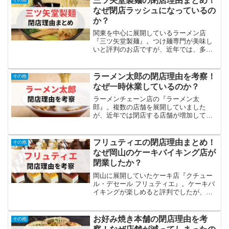
三ツ矢堂製麺の閉店理由まとめ！
まったのか、理由が知り...
なぜ閉店ラッシュになっているの
か？
関東を中心に展開しているラーメン店
『三ツ矢堂製麺』。つけ麺専門が美味し
いと評判のお店ですが、近年では、多く
の店舗で閉店が相次ぎ、いわゆる閉店ラ
ッシュの状態に陥っています。この情報
を知り、 「あれだけ美味しいのに、なん
ラーメン太郎の閉店理由を考察！
その他
で閉店しているの？」 「...
なぜ一時休業しているのか？
ラーメンチェーン店の『ラーメン太
郎』。複数の店舗を展開していました
が、近年では閉店する店舗が増加してい
ます。この情報を知り、 「ラーメン太郎
の店舗はなんでこんなに減少しちゃった
の？」 「ラーメン太郎が閉店した理由っ
フリュティエの閉店理由まとめ！
その他
て何？」といった疑問を持つ...
なぜ岡山のケーキバイキング店が
閉業したか？
岡山に展開していたケーキ店『クチュー
ル・デセール フリュティエ』。ケーキバ
イキングが楽しめると評判でしたが、
2021年6月30日をもって全店閉店してい
ます。この情報を知り、 「なんで岡山の
フリュティエは全店閉店してしまった
お好み焼き本舗の閉店理由を考
その他
の？」 「何が原因...