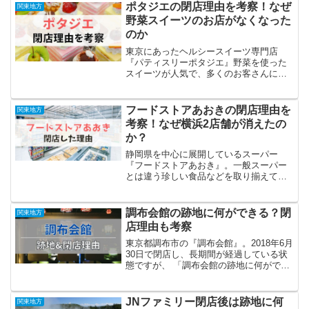
といった疑問を持つ人も多いはず。当サ
ポタジエの閉店理由を考察！なぜ
関東地方
イトが調...
野菜スイーツのお店がなくなった
のか
東京にあったヘルシースイーツ専門店
『パティスリーポタジエ』野菜を使った
スイーツが人気で、多くのお客さんに愛
されていましたが、2020年1月には、「契
約満了に伴いまして、店舗の運営を終
了」と公式ブログから閉店の告知が発表
フードストアあおきの閉店理由を
関東地方
されました。この情報を...
考察！なぜ横浜2店舗が消えたの
か？
静岡県を中心に展開しているスーパー
『フードストアあおき』。一般スーパー
とは違う珍しい食品などを取り揃えてお
り評判ですが、 2022年8月20日：横浜都
岡店が閉店 2022年8月22日：横浜天神橋
店が閉店と、ほぼ同じタイミングで2店舗
調布会館の跡地に何ができる？閉
関東地方
が閉店し...
店理由も考察
東京都調布市の『調布会館』。2018年6月
30日で閉店し、長期間が経過している状
態ですが、 「調布会館の跡地に何ができ
るの？」 「なぜ閉店してしまったのか理
由が知りたい」といった疑問を持つ人も
多いはず。当サイトが調査した結果を簡
JNファミリー閉店後は跡地に何
関東地方