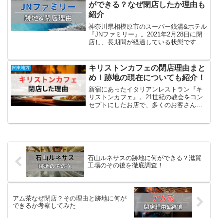
単にまとめる...
ができる？なぜ閉店したか理由も
紹介
神奈川県相模原市のスーパー銭湯&ホテル
『JNファミリー』。2021年2月28日に閉
店し、長期間が経過している状態です
が、 「JNファミリーの跡地に何ができる
の？」 「なぜ閉店してしまったのか理由
が知りたい」といった疑問を持つ人は多
キリストンカフェの閉店理由まと
関東地方
いはず。当...
め！跡地の現在についても紹介！
新宿にあったイタリアンレストラン『キ
リストンカフェ』。21世紀の教会をコン
セプトにしたお店で、多くのお客さんに
愛されていましたが、2021年12月27日に
閉店しています。この情報を知り、「何
が原因で閉店することになったの？」
「2024年現在...
石山ルネサスの跡地に何ができる？滋賀
工場のその後を徹底調査！
アム茶なぜ閉店？その理由と跡地に何が
できるか考察してみた